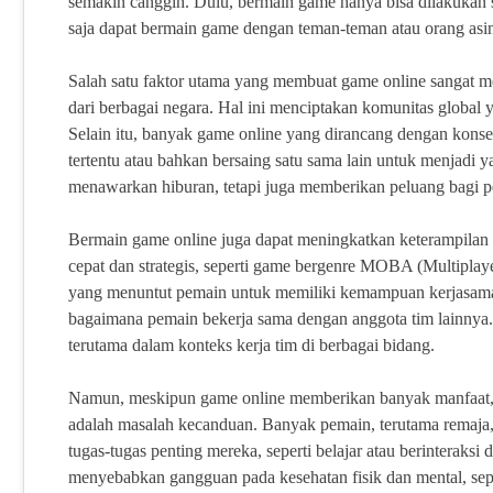
semakin canggih. Dulu, bermain game hanya bisa dilakukan se
saja dapat bermain game dengan teman-teman atau orang asin
Salah satu faktor utama yang membuat game online sangat
dari berbagai negara. Hal ini menciptakan komunitas global 
Selain itu, banyak game online yang dirancang dengan konse
tertentu atau bahkan bersaing satu sama lain untuk menjadi 
menawarkan hiburan, tetapi juga memberikan peluang bagi p
Bermain game online juga dapat meningkatkan keterampilan 
cepat dan strategis, seperti game bergenre MOBA (Multiplayer
yang menuntut pemain untuk memiliki kemampuan kerjasama t
bagaimana pemain bekerja sama dengan anggota tim lainnya. 
terutama dalam konteks kerja tim di berbagai bidang.
Namun, meskipun game online memberikan banyak manfaat, a
adalah masalah kecanduan. Banyak pemain, terutama remaja,
tugas-tugas penting mereka, seperti belajar atau berinteraks
menyebabkan gangguan pada kesehatan fisik dan mental, seper