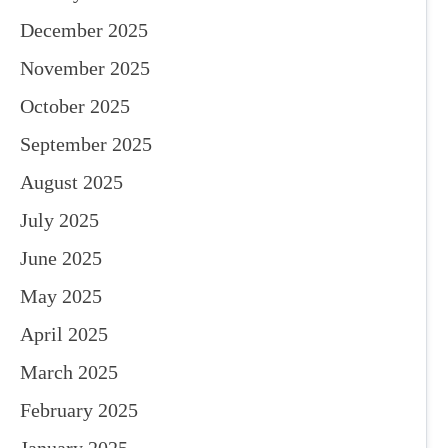
December 2025
November 2025
October 2025
September 2025
August 2025
July 2025
June 2025
May 2025
April 2025
March 2025
February 2025