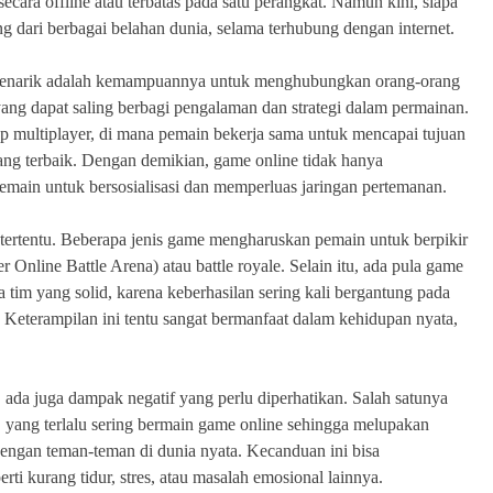
cara offline atau terbatas pada satu perangkat. Namun kini, siapa
g dari berbagai belahan dunia, selama terhubung dengan internet.
 menarik adalah kemampuannya untuk menghubungkan orang-orang
yang dapat saling berbagi pengalaman dan strategi dalam permainan.
p multiplayer, di mana pemain bekerja sama untuk mencapai tujuan
yang terbaik. Dengan demikian, game online tidak hanya
emain untuk bersosialisasi dan memperluas jaringan pertemanan.
tertentu. Beberapa jenis game mengharuskan pemain untuk berpikir
 Online Battle Arena) atau battle royale. Selain itu, ada pula game
im yang solid, karena keberhasilan sering kali bergantung pada
Keterampilan ini tentu sangat bermanfaat dalam kehidupan nyata,
da juga dampak negatif yang perlu diperhatikan. Salah satunya
 yang terlalu sering bermain game online sehingga melupakan
i dengan teman-teman di dunia nyata. Kecanduan ini bisa
ti kurang tidur, stres, atau masalah emosional lainnya.