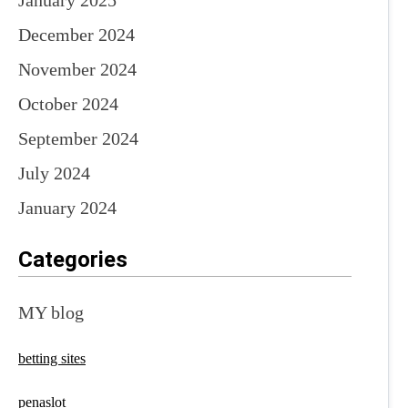
January 2025
December 2024
November 2024
October 2024
September 2024
July 2024
January 2024
Categories
MY blog
betting sites
penaslot