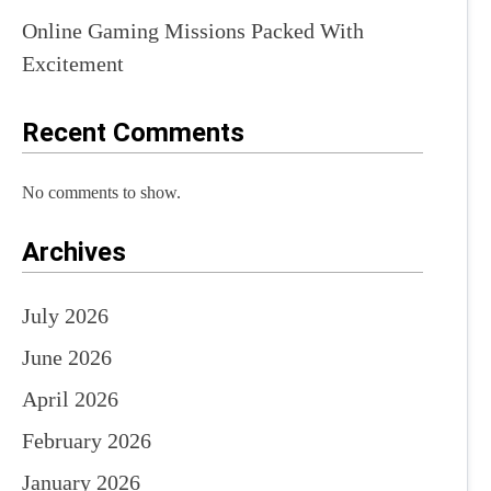
Online Gaming Missions Packed With
Excitement
Recent Comments
No comments to show.
Archives
July 2026
June 2026
April 2026
February 2026
January 2026